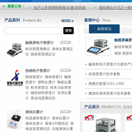
生产上常用塑料密度(比重)对照表
我司推出十万之一密
最新公告：
月底热卖促销橡塑密度计
粉末密度测试仪器总结
冷媒密度测试仪/冷媒比重计
x-ray光谱仪的缺点
产品系列
新闻中心
Products list
News
MH-300A电子密度计 比重计特价销售
特价出售直读式
新闻资讯
岛津塑料密度计
赛多利斯橡胶密度计
新款密度
触摸屏橡胶
触摸屏电子密度计
公司产品升级换代，型号变更之公告
上班通知
触摸屏橡胶
粉末密度测量仪
液体比重测定
生产上常用塑料密度(比重)对照表
我司推出十万之一密
橡胶,塑胶
仪
固体密度测定仪
月底热卖促销橡塑密度计
粉末密度测试仪器总结
塑胶颗粒、
鑫雄发电子密度计主要的产
冷媒密度测试仪/冷媒比重计
x-ray光谱仪的缺点
热销电子密度计
在线密度计技术参数
固体密度计
液体密度计
橡胶
密度计
塑料比重计
陶瓷比重
便携式密度计DA-130N
仪
粉末密度仪
粉末冶金密度
计
磁性材料密度计
岛津比重
腐蚀性液体密度计技术参数
计
黄金纯度测试仪
产品展示
PRODUCTS
固体
液体比重计
恒温液体密度计
液体比重计
液体浓度计
液体API测试仪
液
体波美度测试仪
在线液体比重