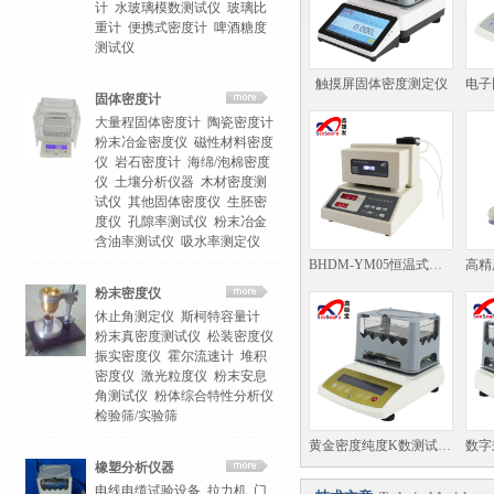
计
水玻璃模数测试仪
玻璃比
重计
便携式密度计
啤酒糖度
测试仪
触摸屏固体密度测定仪
固体密度计
大量程固体密度计
陶瓷密度计
粉末冶金密度仪
磁性材料密度
仪
岩石密度计
海绵/泡棉密度
仪
土壤分析仪器
木材密度测
试仪
其他固体密度仪
生胚密
度仪
孔隙率测试仪
粉末冶金
含油率测试仪
吸水率测定仪
BHDM-YM05恒温式电子式液体密度计
粉末密度仪
休止角测定仪
斯柯特容量计
粉末真密度测试仪
松装密度仪
振实密度仪
霍尔流速计
堆积
密度仪
激光粒度仪
粉末安息
角测试仪
粉体综合特性分析仪
检验筛/实验筛
黄金密度纯度K数测试仪MDJ-300K 黄金真假测试仪
橡塑分析仪器
电线电缆试验设备
拉力机
门