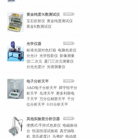
黄金纯度/K数测试仪
宝石折射仪
黄金纯度测试仪
黄金K数测试仪
光学仪器
标准光源对色灯箱
电脑色差仪
分光计
光学投影仪
影像测量
仪/二次元
厦门三次元测量仪
分光光度计
光谱测量仪
电子分析天平
A&D电子分析天平
舜宇恒平分
析天平
岛津天平
赛多利斯电
子天平
万分位精密天平
千分
位分析天平
0.01分析天平
其他实验室分析仪器
便携式/手持式色差仪
电磁振动
台
恒温恒湿试验箱
真空抽取
机
里氏硬度计
马弗炉
电动搅