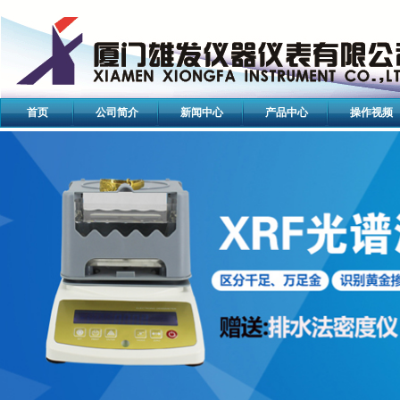
首页
公司简介
新闻中心
产品中心
操作视频
QQ客服
QQ客服
MH-300A电子密度计 比重计特价销售
特价出售直读式
岛津塑料密度计
赛多利斯橡胶密度计
新款密度
公司产品升级换代，型号变更之公告
上班通知