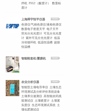
拌机
PH计（酸度计）
数显粘
度计
上海舜宇恒平仪器
色谱仪/气相色谱仪/液相色谱仪
数显电子密度天平
电子天平
荧光分光光度计
可见分光光度
计
紫外可见分光光度计
低温
冷却循环机
低温恒温槽
超级
恒温槽
智能鞋套机/覆膜机
农业分析仪器
智能型土壤电导率仪
土壤生态
环境测试及分析评价系统设备
土壤养分速测仪
高智能农药残
留测试仪
土壤硬度计
土壤紧
实度仪
生态环境测试系统
土
壤化肥测试仪