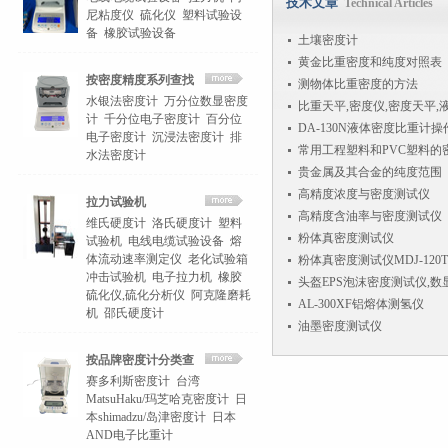
技术文章
Technical Articles
尼粘度仪
硫化仪
塑料试验设
备
橡胶试验设备
土壤密度计
黄金比重密度和纯度对照表
按密度精度系列查找
测物体比重密度的方法
水银法密度计
万分位数显密度
计
千分位电子密度计
百分位
DA-130N液体密度比重计
电子密度计
沉浸法密度计
排
常用工程塑料和PVC塑料的
水法密度计
贵金属及其合金的纯度范围
高精度浓度与密度测试仪
拉力试验机
高精度含油率与密度测试仪
维氏硬度计
洛氏硬度计
塑料
粉体真密度测试仪
试验机
电线电缆试验设备
熔
体流动速率测定仪
老化试验箱
粉体真密度测试仪MDJ-120T
冲击试验机
电子拉力机
橡胶
头盔EPS泡沫密度测试仪,
硫化仪,硫化分析仪
阿克隆磨耗
AL-300XF铝熔体测氢仪
机
邵氏硬度计
油墨密度测试仪
按品牌密度计分类查
赛多利斯密度计
台湾
找
MatsuHaku/玛芝哈克密度计
日
本shimadzu/岛津密度计
日本
AND电子比重计